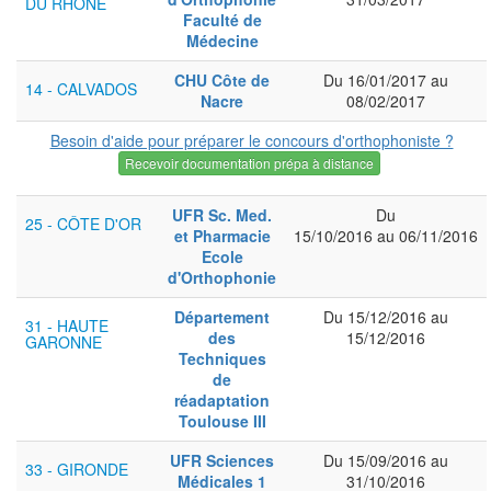
DU RHÔNE
Faculté de
Médecine
CHU Côte de
Du 16/01/2017 au
14 - CALVADOS
Nacre
08/02/2017
Besoin d'aide pour préparer le concours d'orthophoniste ?
Recevoir documentation prépa à distance
UFR Sc. Med.
Du
25 - CÔTE D'OR
et Pharmacie
15/10/2016 au 06/11/2016
Ecole
d'Orthophonie
Département
Du 15/12/2016 au
31 - HAUTE
des
15/12/2016
GARONNE
Techniques
de
réadaptation
Toulouse III
UFR Sciences
Du 15/09/2016 au
33 - GIRONDE
Médicales 1
31/10/2016