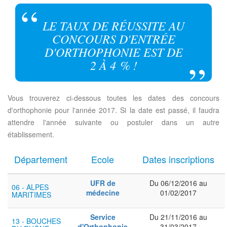
LE TAUX DE RÉUSSITE AU
CONCOURS D'ENTRÉE
D'ORTHOPHONIE EST DE
2 À 4 % !
Vous trouverez ci-dessous toutes les dates des concours
d'orthophonie pour l'année 2017. Si la date est passé, il faudra
attendre l'année suivante ou postuler dans un autre
établissement.
Département
Ecole
Dates inscriptions
UFR de
Du 06/12/2016 au
06 - ALPES
médecine
01/02/2017
MARITIMES
Service
Du 21/11/2016 au
13 - BOUCHES
d'Orthophonie
31/03/2017