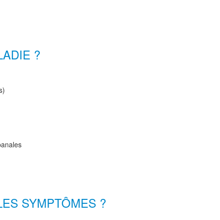
ADIE ?
s)
banales
LES SYMPTÔMES ?