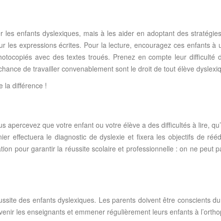
les enfants dyslexiques, mais à les aider en adoptant des stratégies qu
ur les expressions écrites. Pour la lecture, encouragez ces enfants à util
hotocopiés avec des textes troués. Prenez en compte leur difficulté
 chance de travailler convenablement sont le droit de tout élève dyslexi
la différence !
apercevez que votre enfant ou votre élève a des difficultés à lire, qu’il
er effectuera le diagnostic de dyslexie et fixera les objectifs de réédu
on pour garantir la réussite scolaire et professionnelle : on ne peut p
ussite des enfants dyslexiques. Les parents doivent être conscients du
révenir les enseignants et emmener régulièrement leurs enfants à l’ortho