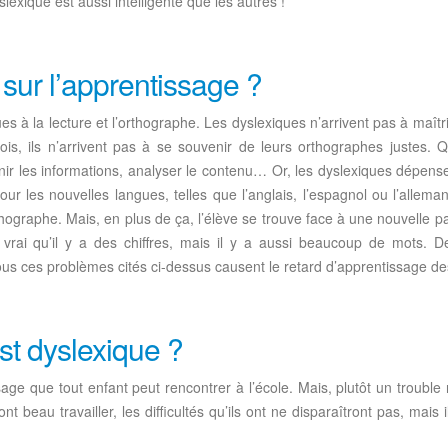
exique est aussi intelligente que les autres !
 sur l’apprentissage ?
es à la lecture et l’orthographe. Les dyslexiques n’arrivent pas à maîtr
ois, ils n’arrivent pas à se souvenir de leurs orthographes justes. 
tenir les informations, analyser le contenu… Or, les dyslexiques dépense
 Pour les nouvelles langues, telles que l’anglais, l’espagnol ou l’all
l’orthographe. Mais, en plus de ça, l’élève se trouve face à une nouvelle 
vrai qu’il y a des chiffres, mais il y a aussi beaucoup de mots. De
 Tous ces problèmes cités ci-dessus causent le retard d’apprentissage d
st dyslexique ?
sage que tout enfant peut rencontrer à l’école. Mais, plutôt un trouble
nt beau travailler, les difficultés qu’ils ont ne disparaîtront pas, mais