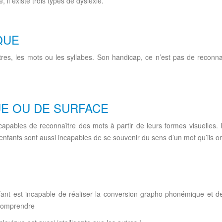
 il existe trois types de dyslexie.
QUE
tres, les mots ou les syllabes. Son handicap, ce n’est pas de reconnaît
UE OU DE SURFACE
capables de reconnaître des mots à partir de leurs formes visuelles. 
 enfants sont aussi incapables de se souvenir du sens d’un mot qu’ils o
nfant est incapable de réaliser la conversion grapho-phonémique et 
s comprendre