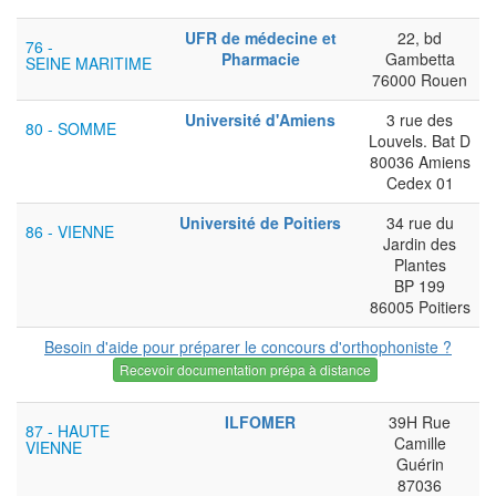
UFR de médecine et
22, bd
76 -
Pharmacie
Gambetta
SEINE MARITIME
76000 Rouen
Université d'Amiens
3 rue des
80 - SOMME
Louvels. Bat D
80036 Amiens
Cedex 01
Université de Poitiers
34 rue du
86 - VIENNE
Jardin des
Plantes
BP 199
86005 Poitiers
Besoin d'aide pour préparer le concours d'orthophoniste ?
Recevoir documentation prépa à distance
ILFOMER
39H Rue
87 - HAUTE
Camille
VIENNE
Guérin
87036