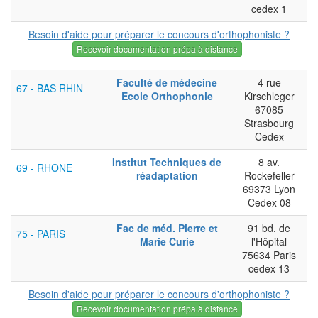
cedex 1
Besoin d'aide pour préparer le concours d'orthophoniste ?
Recevoir documentation prépa à distance
Faculté de médecine
4 rue
67 - BAS RHIN
Ecole Orthophonie
Kirschleger
67085
Strasbourg
Cedex
Institut Techniques de
8 av.
69 - RHÔNE
réadaptation
Rockefeller
69373 Lyon
Cedex 08
Fac de méd. Pierre et
91 bd. de
75 - PARIS
Marie Curie
l'Hôpital
75634 Paris
cedex 13
Besoin d'aide pour préparer le concours d'orthophoniste ?
Recevoir documentation prépa à distance