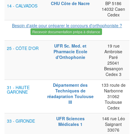
CHU Côte de Nacre
BP 5186
14 - CALVADOS
14032 Caen
Cedex
Besoin d'aide pour préparer le concours d'orthophoniste ?
Recevoir documentation prépa à distance
UFR Sc. Med. et
19 rue
25 - CÔTE D'OR
Pharmacie Ecole
Ambroise
d'Orthophonie
Paré
25041
Besançon
Cedex 3
Département des
133 route de
31 - HAUTE
Techniques de
Narbonne
GARONNE
réadaptation Toulouse
31062
III
Toulouse
Cedex
UFR Sciences
146 rue Léo
33 - GIRONDE
Médicales 1
Saignant
33076