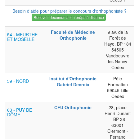
Besoin d'aide pour préparer le concours d'orthophoniste ?
Recevoir documentation prépa à distance
Faculté de Médecine
9 av. de la
54 - MEURTHE
Orthophonie
Forêt de
ET MOSELLE
Haye. BP 184
54505
Vandoeuvre
les Nancy
Cedex
Institut d'Orthophonie
Pôle
59 - NORD
Gabriel Decroix
Formation
59045 Lille
Cedex
CFU Orthophonie
28, place
63 - PUY DE
Henri Dunant
DÔME
- BP 38
63001
Clermont -
Ferrand