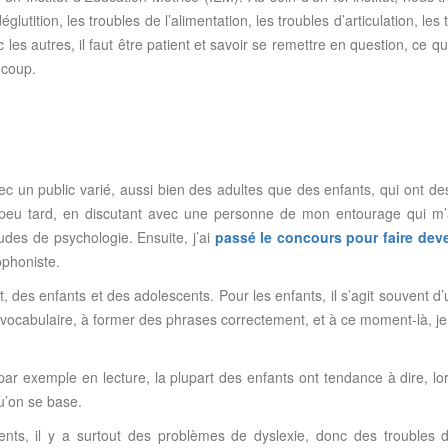
lutition, les troubles de l’alimentation, les troubles d’articulation, les
ec les autres, il faut être patient et savoir se remettre en question, ce 
ucoup.
avec un public varié, aussi bien des adultes que des enfants, qui ont de
n peu tard, en discutant avec une personne de mon entourage qui m’a
études de psychologie. Ensuite, j’ai
passé le concours pour faire dev
ophoniste.
t, des enfants et des adolescents. Pour les enfants, il s’agit souvent d
 vocabulaire, à former des phrases correctement, et à ce moment-là, j
r exemple en lecture, la plupart des enfants ont tendance à dire, lorsqu
qu’on se base.
ents, il y a surtout des problèmes de dyslexie, donc des troubles d