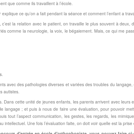
nt que comme ils travaillent à l’école.
r explique ce qu’on a fait pendant la séance et comment l’enfant a travaill
c’est la relation avec le patient, on travaille le plus souvent à deux, 
és comme la neurologie, la voix, le bégaiement. Mais, ce qui me passi
s.
nts avec des pathologies diverses et variées des troubles du langage,
s autistes.
. Dans cette unité de jeunes enfants, les parents arrivent avec leurs e
 langage ; et puis à nous de faire une évaluation, pour pouvoir mettr
puis tout l’aspect communication, les gestes, les regards, les mimique
ellectuel. Une fois l’évaluation faite, on doit voir quelle est la pris
concours d'entrée en école d'orthophoniste, vous pouvez faire 