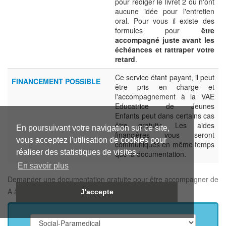
pour rédiger le livret 2 ou n'ont
aucune idée pour l'entretien
oral. Pour vous il existe des
formules pour
être
accompagné juste avant les
échéances et rattraper votre
retard
.
Ce service étant payant, il peut
FINANCEMENT POSSIBLE
être pris en charge et
l'accompagnement à la VAE
Educatrice de Jeunes
Enfants peut dans certains cas
être gratuite. Les aides
En poursuivant votre navigation sur ce site,
financières vous seront
vous acceptez l'utilisation de cookies pour
communiqués en même temps
réaliser des statistiques de visites.
que la documentation.
En savoir plus
Demander une documentation gratuite pour être accompagner de
A à Z pour la VAE EJE :
J'accepte