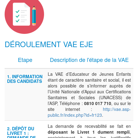
DÉROULEMENT VAE EJE
Etape
Description de l'étape de la VAE
La VAE d’Educateur de Jeunes Enfants
1. INFORMATION
étant de caractère sanitaire et social, il est
DES CANDIDATS
alors possible de s’informer auprès de
l’Unité Nationale d’Appui aux Certifications
Sanitaires et Sociales (UNACESS) de
l’ASP, Téléphone :
0810 017 710
, ou sur le
site internet :
http://vae.asp-
public.fr/index.php?id=fr123
.
La demande de recevabilité se fait en
2. DÉPÔT DU
déposant le Livret 1 dument rempli
,
LIVRET 1 :
DEMANDE DE
conjointement à tous les justificatifs