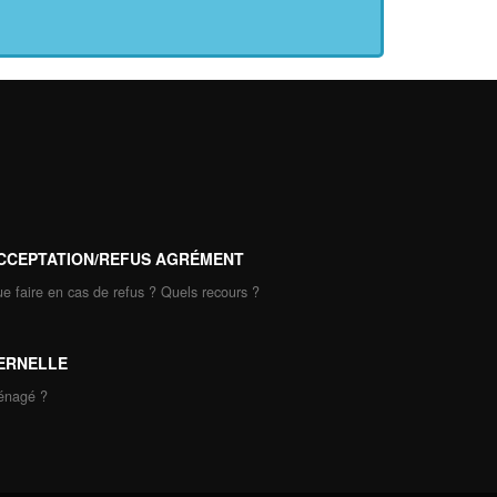
CCEPTATION/REFUS AGRÉMENT
e faire en cas de refus ? Quels recours ?
ERNELLE
ménagé ?