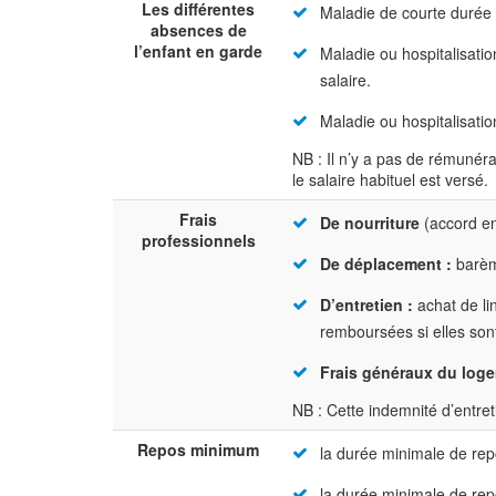
Les différentes
Maladie de courte durée (
absences de
l’enfant en garde
Maladie ou hospitalisati
salaire.
Maladie ou hospitalisatio
NB : Il n’y a pas de rémunéra
le salaire habituel est versé.
Frais
De nourriture
(accord en
professionnels
De déplacement :
barème
D’entretien :
achat de li
remboursées si elles sont
Frais généraux du loge
NB : Cette indemnité d’entret
Repos minimum
la durée minimale de repo
la durée minimale de rep