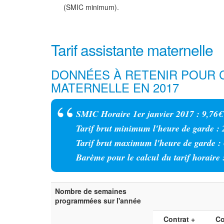
(SMIC minimum).
Tarif assistante maternelle
DONNÉES À RETENIR POUR C
MATERNELLE EN 2017
SMIC Horaire 1er janvier 2017 : 9,76€ 
Tarif brut minimum l'heure de garde : 2
Tarif brut maximum l'heure de garde : 
Barème pour le calcul du tarif horaire :
Nombre de semaines
programmées sur l'année
Contrat +
Co