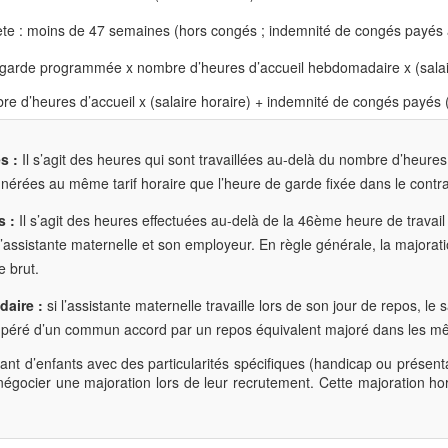
te : moins de 47 semaines (hors congés ; indemnité de congés payés à
arde programmée x nombre d’heures d’accueil hebdomadaire x (salair
e d’heures d’accueil x (salaire horaire) + indemnité de congés payés 
s :
Il s’agit des heures qui sont travaillées au-delà du nombre d’heure
érées au même tarif horaire que l’heure de garde fixée dans le contrat
s :
Il s’agit des heures effectuées au-delà de la 46ème heure de trava
l’assistante maternelle et son employeur. En règle générale, la majorat
e brut.
aire :
si l’assistante maternelle travaille lors de son jour de repos, l
upéré d’un commun accord par un repos équivalent majoré dans les m
nt d’enfants avec des particularités spécifiques (handicap ou présenta
égocier une majoration lors de leur recrutement. Cette majoration ho