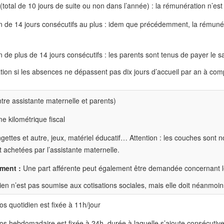
total de 10 jours de suite ou non dans l’année) : la rémunération n’est
on de 14 jours consécutifs au plus : idem que précédemment, la rémuné
n de plus de 14 jours consécutifs : les parents sont tenus de payer le sa
tion si les absences ne dépassent pas dix jours d’accueil par an à compt
tre assistante maternelle et parents)
 kilométrique fiscal
ngettes et autre, jeux, matériel éducatif… Attention : les couches sont 
 achetées par l’assistante maternelle.
ment :
Une part afférente peut également être demandée concernant les
ien n’est pas soumise aux cotisations sociales, mais elle doit néanmoin
s quotidien est fixée à 11h/jour
os hebdomadaire est fixée à 24h, durée à laquelle s’ajoute consécutiv