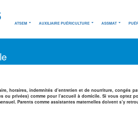
ATSEM
AUXILIAIRE PUÉRICULTURE
ASSMAT
PUÉR
le
aire, horaires, indemnités d’entretien et de nourriture, congés 
es ou privées) comme pour l’accueil à domicile. Si vous optez po
e mensuel. Parents comme assistantes maternelles doivent s’y retr