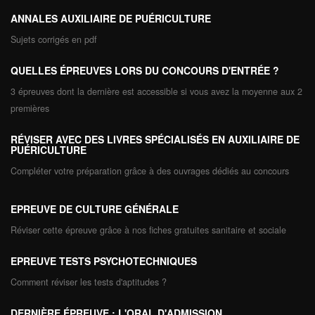
ANNALES AUXILIAIRE DE PUÉRICULTURE
Sujets corrigés en pdf
QUELLES ÉPREUVES LORS DU CONCOURS D'ENTRÉE ?
3 épreuves dont la dernière est accessible si vous avez la moyenne aux 2
premières
RÉVISER AVEC DES LIVRES SPÉCIALISÉS EN AUXILIAIRE DE
PUÉRICULTURE
Compléter votre préparation grâce à des ouvrages dédiés au concours
EPREUVE DE CULTURE GÉNÉRALE
Réviser cette épreuve grâce à nos fiches gratuites sanitaire et sociale
EPREUVE TESTS PSYCHOTECHNIQUES
Comment réviser les tests d'aptitudes ?
DERNIÈRE ÉPREUVE : L'ORAL D'ADMISSION